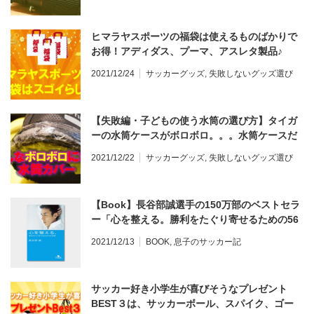
ヒマラヤスポーツの福袋は使えるものばかりで
お得！アディダス、プーマ、アスレタ製品♪
2021/12/24
サッカーグッズ
,
失敗しないグッズ選び
【失敗編・子どもの使う水筒の選び方】タイガ
ーの水筒ケースがボロボロ。。。水筒ケースだ
けを買うなら「強ゾコ」タイプ！ サハラ MBO-
2021/12/22
サッカーグッズ
,
失敗しないグッズ選び
H080A
【Book】長谷部誠選手の150万部のベストセラ
ー「心を整える。勝利をたぐり寄せるための56
の習慣」幻冬舎文庫。 レビュー
2021/12/13
BOOK
,
息子のサッカー記
サッカー好き小学生が喜びそうなプレゼント
BEST３は、サッカーボール、スパイク、ゴー