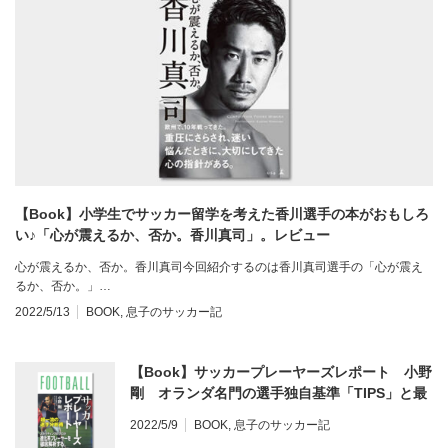
【Book】小学生でサッカー留学を考えた香川選手の本がおもしろ
い♪「心が震えるか、否か。香川真司」。レビュー
心が震えるか、否か。香川真司今回紹介するのは香川真司選手の「心が震え
るか、否か。」…
2022/5/13
BOOK
,
息子のサッカー記
【Book】サッカープレーヤーズレポート 小野
剛 オランダ名門の選手独自基準「TIPS」と最
先端サッカーに求められる選手像が分かる本。
2022/5/9
BOOK
,
息子のサッカー記
レビュー