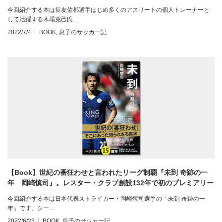
ーナーとしても活躍！レビュー
今回紹介する本は長友佑都選手はじめ多くのアスリートの個人トレーナーと
して活躍する木場克己氏…
2022/7/4
BOOK
,
息子のサッカー記
【Book】世紀の番狂わせと言われたリーグ制覇『未到 奇跡の一
年 岡崎慎司』。レスター・クラブ創設132年で初のプレミアリー
グ優勝！レビュー
今回紹介する本は日本代表ストライカー・岡崎慎司選手の「未到 奇跡の一
年」です。シー…
2022/6/23
BOOK
,
息子のサッカー記