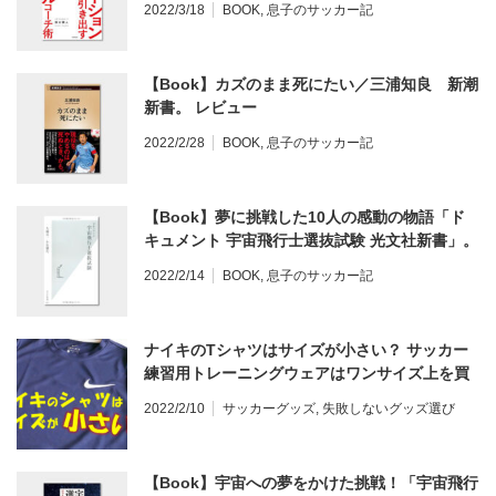
2022/3/18
BOOK
,
息子のサッカー記
魔法の言葉 レビュー
【Book】カズのまま死にたい／三浦知良 新潮
新書。 レビュー
2022/2/28
BOOK
,
息子のサッカー記
【Book】夢に挑戦した10人の感動の物語「ド
キュメント 宇宙飛行士選抜試験 光文社新書」。
サッカー少年におすすめの本。 レビュー
2022/2/14
BOOK
,
息子のサッカー記
ナイキのTシャツはサイズが小さい？ サッカー
練習用トレーニングウェアはワンサイズ上を買
った方がいい？ アディダスのドライウェアは？
2022/2/10
サッカーグッズ
,
失敗しないグッズ選び
（S/M/L） レビュー
【Book】宇宙への夢をかけた挑戦！「宇宙飛行