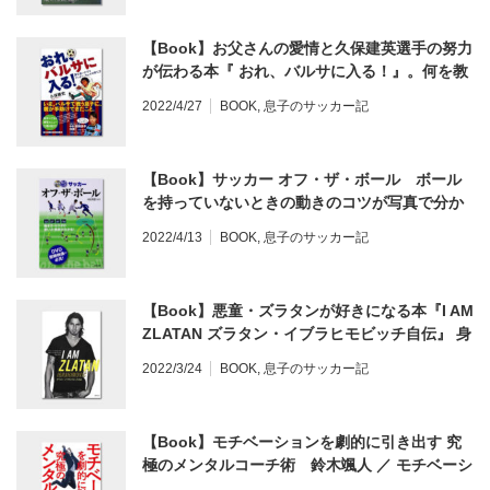
【Book】お父さんの愛情と久保建英選手の努力
が伝わる本『 おれ、バルサに入る！』。何を教
えてよいか分からないお父さん、お母さんの必
2022/4/27
BOOK
,
息子のサッカー記
読書！レビュー
【Book】サッカー オフ・ザ・ボール ボール
を持っていないときの動きのコツが写真で分か
る、動画で学べる♪上手い選手のオフザボールの
2022/4/13
BOOK
,
息子のサッカー記
テクニック。レビュー
【Book】悪童・ズラタンが好きになる本『I AM
ZLATAN ズラタン・イブラヒモビッチ自伝』 身
長は？背番号は？レビュー
2022/3/24
BOOK
,
息子のサッカー記
【Book】モチベーションを劇的に引き出す 究
極のメンタルコーチ術 鈴木颯人 ／ モチベーシ
ョンが上がらない選手へのコーチングの方法&