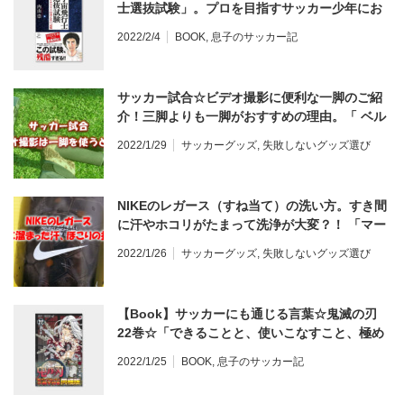
士選抜試験」。プロを目指すサッカー少年にお
すすめ♪ 文化放送ラジオ「ロンドンブーツ1号2
2022/2/4
BOOK
,
息子のサッカー記
号 田村淳のNewsCLUB」で紹介された本。 レ
ビュー
サッカー試合☆ビデオ撮影に便利な一脚のご紹
介！三脚よりも一脚がおすすめの理由。「 ベル
ボン ULTRA STICK SUPER 8 」がおすすめ レ
2022/1/29
サッカーグッズ
,
失敗しないグッズ選び
ビュー
NIKEのレガース（すね当て）の洗い方。すき間
に汗やホコリがたまって洗浄が大変？！ 「マー
キュリアル ライト SP2120」掃除の仕方 ブログ
2022/1/26
サッカーグッズ
,
失敗しないグッズ選び
レビュー
【Book】サッカーにも通じる言葉☆鬼滅の刃
22巻☆「できることと、使いこなすこと、極め
ることはそれぞれ違う。・・・」。 レビュー
2022/1/25
BOOK
,
息子のサッカー記