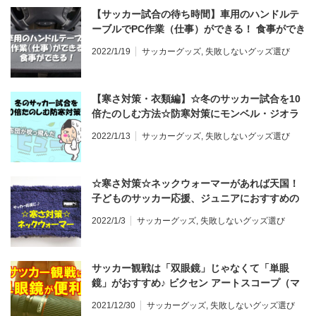
【サッカー試合の待ち時間】車用のハンドルテ
ーブルでPC作業（仕事）ができる！ 食事ができ
る！ステアリングテーブル レビュー
2022/1/19
サッカーグッズ
,
失敗しないグッズ選び
【寒さ対策・衣類編】☆冬のサッカー試合を10
倍たのしむ方法☆防寒対策にモンベル・ジオラ
インとネックウォーマーがあれば最強♪ レビュ
2022/1/13
サッカーグッズ
,
失敗しないグッズ選び
ー
☆寒さ対策☆ネックウォーマーがあれば天国！
子どものサッカー応援、ジュニアにおすすめの
プーマ、ミズノ、ナイキのネックウォーマー
2022/1/3
サッカーグッズ
,
失敗しないグッズ選び
サッカー観戦は「双眼鏡」じゃなくて「単眼
鏡」がおすすめ♪ ビクセン アートスコープ（マ
ルチモノキュラー） 4倍、6倍の選び方、使い方
2021/12/30
サッカーグッズ
,
失敗しないグッズ選び
レビュー