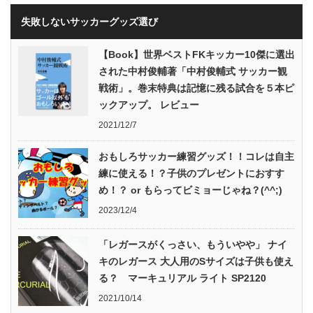
失敗しないサッカーグッズ選び
【Book】世界ベストFKキッカー10傑に選出
された中村俊輔著「中村俊輔式 サッカー観
戦術」。巻末特典は記憶に残る試合を５本ピ
ックアップ。 レビュー
2021/12/7
おもしろサッカー練習グッズ！！コレは自主
練に使える！？子供のプレゼントにおすす
め！？ or もらってビミョーじゃね？(^^;)
2023/12/4
「レガースがくっさい、もういやや」 ナイ
キのレガース 大人用のSサイズは子供も使え
る？ マーキュリアル ライト SP2120
2021/10/14