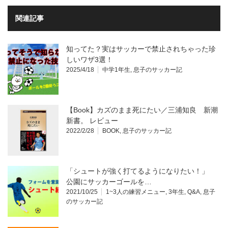
関連記事
知ってた？実はサッカーで禁止されちゃった珍
しいワザ3選！
2025/4/18
中学1年生
,
息子のサッカー記
【Book】カズのまま死にたい／三浦知良 新潮
新書。 レビュー
2022/2/28
BOOK
,
息子のサッカー記
「シュートが強く打てるようになりたい！」
公園にサッカーゴールを…
2021/10/25
1~3人の練習メニュー
,
3年生
,
Q&A
,
息子
のサッカー記