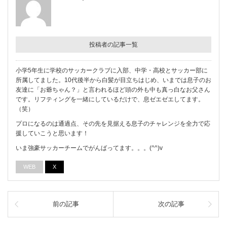
投稿者の記事一覧
小学5年生に学校のサッカークラブに入部、中学・高校とサッカー部に
所属してました。10代後半から白髪が目立ちはじめ、いまでは息子のお
友達に「お爺ちゃん？」と言われるほど頭の外も中も真っ白なお父さん
です。リフティングを一緒にしているだけで、息ゼエゼエしてます。
（笑）
プロになるのは通過点、その先を見据える息子のチャレンジを全力で応
援していこうと思います！
いま強豪サッカーチームでがんばってます。。。(^^)v
WEB
X
前の記事
次の記事