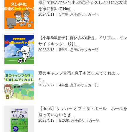
風邪で休んでいた小5の息子☆久しぶりにお友達
を家に招いてNint…
2024/3/11
5年生
,
息子のサッカー記
【小学5年息子】夏休みの練習。ドリブル、イン
サイドキック、1対1…
2023/8/18
5年生
,
息子のサッカー記
夏のキャンプ合宿♪ 息子も楽しんでくれまし
た。
2022/7/27
4年生
,
息子のサッカー記
【Book】サッカー オフ・ザ・ボール ボールを
持っていないとき…
2022/4/13
BOOK
,
息子のサッカー記