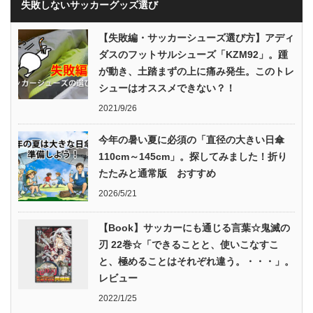
失敗しないサッカーグッズ選び
【失敗編・サッカーシューズ選び方】アディ
ダスのフットサルシューズ「KZM92」。踵
が動き、土踏まずの上に痛み発生。このトレ
シューはオススメできない？！
2021/9/26
今年の暑い夏に必須の「直径の大きい日傘
110cm～145cm」。探してみました！折り
たたみと通常版 おすすめ
2026/5/21
【Book】サッカーにも通じる言葉☆鬼滅の
刃 22巻☆「できることと、使いこなすこ
と、極めることはそれぞれ違う。・・・」。
レビュー
2022/1/25