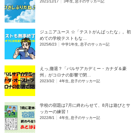
2021/12/17
3年生
,
息子のサッカー記
ジュニアユース ☆「テストがんばったな」。初
めての学校テストもな…
2025/6/23
中学1年生
,
息子のサッカー記
えっ,撤退？「バルサアカデミー・カナダ＆豪
州」がコロナの影響で閉…
2023/3/2
4年生
,
息子のサッカー記
学校の宿題は7月に終わらせて、8月は遊びとサ
ッカーの練習！
2022/8/1
4年生
,
息子のサッカー記