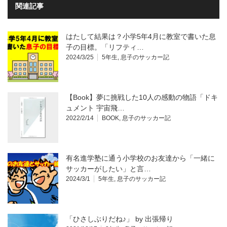
関連記事
はたして結果は？小学5年4月に教室で書いた息
子の目標。「リフティ…
2024/3/25
5年生
,
息子のサッカー記
【Book】夢に挑戦した10人の感動の物語「ドキ
ュメント 宇宙飛…
2022/2/14
BOOK
,
息子のサッカー記
有名進学塾に通う小学校のお友達から「一緒に
サッカーがしたい」と言…
2024/3/1
5年生
,
息子のサッカー記
「ひさしぶりだね♪」 by 出張帰り