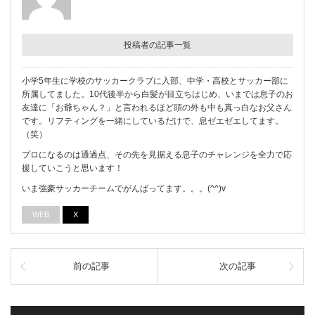
投稿者の記事一覧
小学5年生に学校のサッカークラブに入部、中学・高校とサッカー部に
所属してました。10代後半から白髪が目立ちはじめ、いまでは息子のお
友達に「お爺ちゃん？」と言われるほど頭の外も中も真っ白なお父さん
です。リフティングを一緒にしているだけで、息ゼエゼエしてます。
（笑）
プロになるのは通過点、その先を見据える息子のチャレンジを全力で応
援していこうと思います！
いま強豪サッカーチームでがんばってます。。。(^^)v
WEB
X
前の記事
次の記事