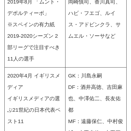
2019年8月 「ムント・
岡崎慎司、香川真司、
デポルティーボ」
ハビ・フエゴ、ルイ
※スペインの有力紙
ス・アドビンクラ、サ
2019-2020シーズン 2
ムエル・ソーサなど
部リーグで注目すべき
11人の選手
2020年4月 イギリスメ
GK：川島永嗣
ディア
DF：酒井高徳、吉田麻
イギリスメディアの選
也、中澤佑二、長友佑
ぶ21世紀の日本代表ベ
都
スト11
MF：遠藤保仁、中村俊