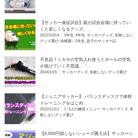
【サッカー遠征試合】親が試合会場に持ってい
くと楽しくなるグッズ。…
2022/10/14
3年生
,
4年生
,
サッカーグッズ
,
失敗しない
グッズ選び
,
幼稚園～2年生
,
息子のサッカー記
不良品？ミカサの空気入れ使うとボールの空気
が抜けていく不思議。「…
2024/1/15
サッカーグッズ
,
失敗しないグッズ選び
【ジュニアサッカー】 バランスディスクで体幹
トレーニングをはじめ…
2022/11/11
1~3人の練習メニュー
,
サッカーグッズ
,
失
敗しないグッズ選び
【6,000円損しないシューズ購入法】サッカーシ