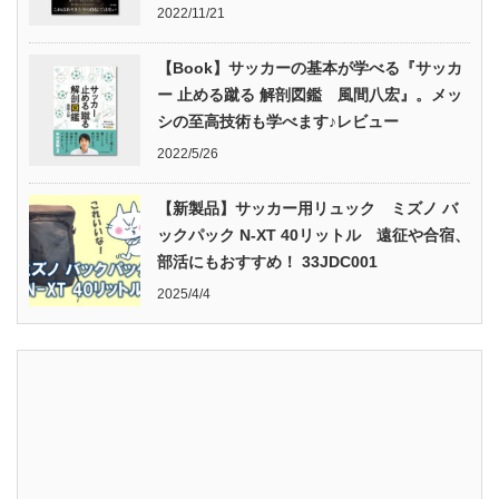
2022/11/21
【Book】サッカーの基本が学べる『サッカ
ー 止める蹴る 解剖図鑑 風間八宏』。メッ
シの至高技術も学べます♪レビュー
2022/5/26
【新製品】サッカー用リュック ミズノ バ
ックパック N-XT 40リットル 遠征や合宿、
部活にもおすすめ！ 33JDC001
2025/4/4