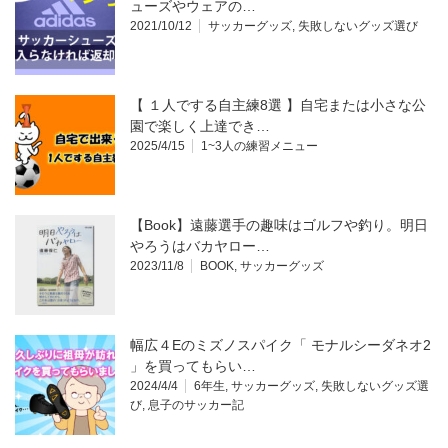
ューズやウェアの…
2021/10/12
サッカーグッズ
,
失敗しないグッズ選び
【 １人でする自主練8選 】自宅または小さな公
園で楽しく上達でき…
2025/4/15
1~3人の練習メニュー
【Book】遠藤選手の趣味はゴルフや釣り。明日
やろうはバカヤロー…
2023/11/8
BOOK
,
サッカーグッズ
幅広４Eのミズノスパイク「 モナルシーダネオ2
」を買ってもらい…
2024/4/4
6年生
,
サッカーグッズ
,
失敗しないグッズ選
び
,
息子のサッカー記