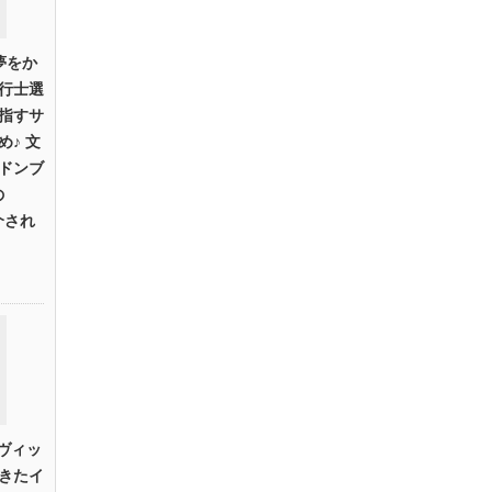
夢をか
行士選
指すサ
♪ 文
ドンブ
の
介され
にヴィッ
きたイ