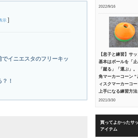
2022/9/16
]
表示
【息子と練習】サッ
前でイニエスタのフリーキッ
基本はボールを「止
「蹴る」「運ぶ」。 
角マーカーコーン “と
る？！
ィスクマーカーコーン
上手になる練習方法
2021/3/30
買ってよかったサ
アイテム