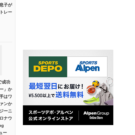
息子が
トレー
で成功
ー」か
手はワ
ァンか
ジーニ
ロナウ
ng
ビュー