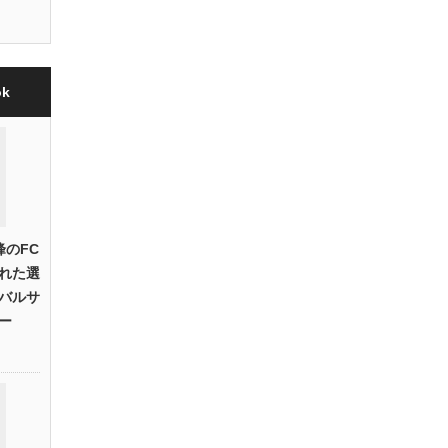
k
峰のFC
れた選
バルサ
ー