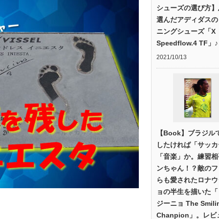
シューズの選び方】
選んだアディダスの
ニングシューズ「X
Speedflow.4 TF」♪
2021/10/13
【Book】ブラジル
したければ「サッカ
「音楽」か。練習相
ンちゃん！？敵のフ
らも愛されたロナウ
ョの半生を描いた「
ジーニョ The Smili
Chanpion」。レ