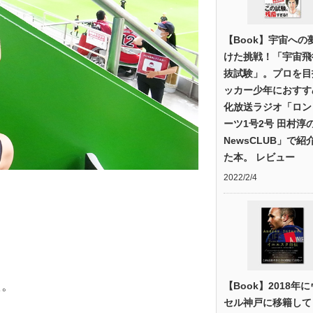
【Book】宇宙への
けた挑戦！「宇宙飛
抜試験」。プロを目
ッカー少年におすすめ
化放送ラジオ「ロン
ーツ1号2号 田村淳
NewsCLUB」で紹
た本。 レビュー
2022/2/4
た。
【Book】2018年
セル神戸に移籍して