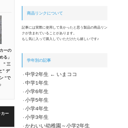
商品リンクについて
記事には実際に使用して良かったと思う製品の商品リン
クが含まれていることがあります。
もし気に入って購入していただけたら嬉しいです♪
カーの
める」
学年別の記事
” 三
” デ
中学2年生 ← いまココ
・
 “で
中学1年生
・
♪
小学6年生
・
小学5年生
・
小学4年生
・
ッカー
小学3年生
・
かわいい幼稚園～小学2年生
・