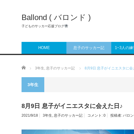
Ballond ( バロンド )
子どものサッカー応援ブログ
HOME
息子のサッカー記
1~3人の
ホーム
3年生
,
息子のサッカー記
8月9日 息子がイニエスタに会
3年生
8月9日 息子がイニエスタに会えた日♪
2021/9/18
3年生
,
息子のサッカー記
コメント:
0
投稿者:
バロン