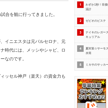
わずか1秒！非接
温計
の試合を観に行ってきました。
ゼビオのピステ
ナイキのレガース
キュリアル
が、イニエスタは元バルセロナ、元
夏対策☆サーモス1
ロナ時代には、メッシやシャビ、ロ
水筒
ターなのです。
ミカサのサッカ
ヴィッセル神戸（楽天）の資金力も