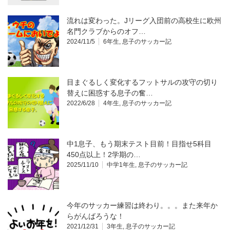
流れは変わった。Jリーグ入団前の高校生に欧州
名門クラブからのオフ…
2024/11/5
6年生
,
息子のサッカー記
目まぐるしく変化するフットサルの攻守の切り
替えに困惑する息子の奮…
2022/6/28
4年生
,
息子のサッカー記
中1息子、もう期末テスト目前！目指せ5科目
450点以上！2学期の…
2025/11/10
中学1年生
,
息子のサッカー記
今年のサッカー練習は終わり。。。また来年か
らがんばろうな！
2021/12/31
3年生
,
息子のサッカー記