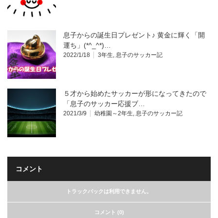
息子からの誕生日プレゼント♪ 黄金に輝く「開
運ち」(*^_^*)…
2022/1/18
3年生
,
息子のサッカー記
５才から始めたサッカーが形になってきたので
「息子のサッカー応援ブ…
2021/3/9
幼稚園～2年生
,
息子のサッカー記
コメント
トラックバックは利用できません。
コメント (0)