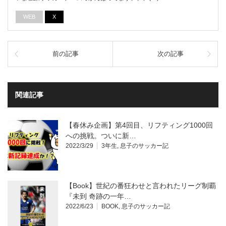
WEB
X
前の記事
次の記事
関連記事
【春休み企画】第4回目、リフティング1000回
への挑戦。ついに新…
2022/3/29
3年生
,
息子のサッカー記
【Book】世紀の番狂わせと言われたリーグ制覇
『未到 奇跡の一年…
2022/6/23
BOOK
,
息子のサッカー記