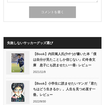
失敗しないサッカーグッズ選び
【Book】内田篤人氏(ｳｯﾁｰ)が書いた本「僕
は自分が見たことしか信じない」幻冬舎文
庫 息子にも読ませたい一冊♪ レビュー
2021/11/9
【Book】小学生に読ませたいマンガ「君た
ちはどう生きるか」。人生を見つめ直す一
冊。レビュー
2022/9/30