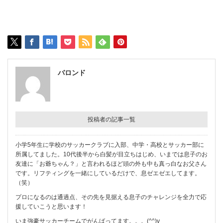
バロンド
投稿者の記事一覧
小学5年生に学校のサッカークラブに入部、中学・高校とサッカー部に
所属してました。10代後半から白髪が目立ちはじめ、いまでは息子のお
友達に「お爺ちゃん？」と言われるほど頭の外も中も真っ白なお父さん
です。リフティングを一緒にしているだけで、息ゼエゼエしてます。
（笑）
プロになるのは通過点、その先を見据える息子のチャレンジを全力で応
援していこうと思います！
いま強豪サッカーチームでがんばってます。。。(^^)v