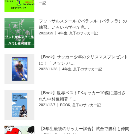
ー記
フットサルスクールでパラレル（パラレラ）の
練習。いろいろ学べて息…
2022/6/9
4年生
,
息子のサッカー記
【Book】サッカー少年のクリスマスプレゼント
に！「 メッシ ハ…
2022/11/28
4年生
,
息子のサッカー記
【Book】世界ベストFKキッカー10傑に選出さ
れた中村俊輔著「…
2021/12/7
BOOK
,
息子のサッカー記
【3年生最後のサッカー試合】試合で勝利も仲間