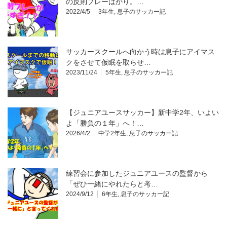
の反則プレーばかり。…
2022/4/5
3年生
,
息子のサッカー記
サッカースクールへ向かう時は息子にアイマス
クをさせて仮眠を取らせ…
2023/11/24
5年生
,
息子のサッカー記
【ジュニアユースサッカー】新中学2年、いよい
よ「勝負の１年」へ！…
2026/4/2
中学2年生
,
息子のサッカー記
練習会に参加したジュニアユースの監督から
「ぜひ一緒にやれたらと考…
2024/9/12
6年生
,
息子のサッカー記