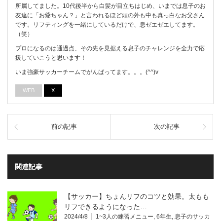
所属してました。10代後半から白髪が目立ちはじめ、いまでは息子のお
友達に「お爺ちゃん？」と言われるほど頭の外も中も真っ白なお父さん
です。リフティングを一緒にしているだけで、息ゼエゼエしてます。
（笑）
プロになるのは通過点、その先を見据える息子のチャレンジを全力で応
援していこうと思います！
いま強豪サッカーチームでがんばってます。。。(^^)v
WEB
X
前の記事
次の記事
関連記事
【サッカー】ちょんリフのコツと効果。太もも
リフできるようになった…
2024/4/8
1~3人の練習メニュー
,
6年生
,
息子のサッカ