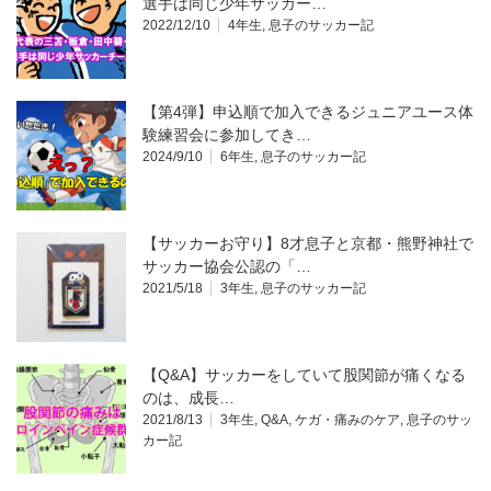
選手は同じ少年サッカー…
2022/12/10
4年生
,
息子のサッカー記
【第4弾】申込順で加入できるジュニアユース体
験練習会に参加してき…
2024/9/10
6年生
,
息子のサッカー記
【サッカーお守り】8才息子と京都・熊野神社で
サッカー協会公認の「…
2021/5/18
3年生
,
息子のサッカー記
【Q&A】サッカーをしていて股関節が痛くなる
のは、成長…
2021/8/13
3年生
,
Q&A
,
ケガ・痛みのケア
,
息子のサッ
カー記