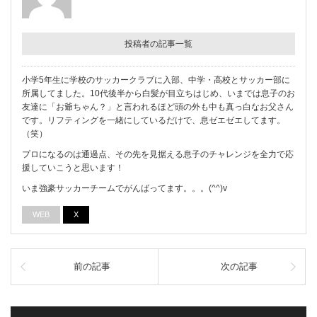
投稿者の記事一覧
小学5年生に学校のサッカークラブに入部、中学・高校とサッカー部に
所属してました。10代後半から白髪が目立ちはじめ、いまでは息子のお
友達に「お爺ちゃん？」と言われるほど頭の外も中も真っ白なお父さん
です。リフティングを一緒にしているだけで、息ゼエゼエしてます。
（笑）
プロになるのは通過点、その先を見据える息子のチャレンジを全力で応
援していこうと思います！
いま強豪サッカーチームでがんばってます。。。(^^)v
WEB
X
前の記事
次の記事