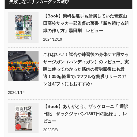
失敗しないサッカーグッズ選び
【Book】柴崎岳選手も所属していた青森山
田高校サッカー部監督の著書「勝ち続ける組
織の作り方」黒田剛 レビュー
2024/12/10
これはいい！試合や練習後の身体ケア用マッ
サージガン（ハンディガン）のレビュー。実
際に使ってわかった筋肉の疲労回復にも最
適！350g軽量でパワフルな筋膜リリースガ
ンはギフトにもおすすめ♪
2026/1/14
【Book】ありがとう、ザッケローニ「 通訳
日記 ザックジャパン1397日の記録 」。レ
ビュー
2023/3/8