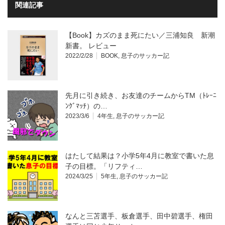
関連記事
【Book】カズのまま死にたい／三浦知良 新潮
新書。 レビュー
2022/2/28
BOOK
,
息子のサッカー記
先月に引き続き、お友達のチームからTM（ﾄﾚｰﾆ
ﾝｸﾞﾏｯﾁ）の…
2023/3/6
4年生
,
息子のサッカー記
はたして結果は？小学5年4月に教室で書いた息
子の目標。「リフティ…
2024/3/25
5年生
,
息子のサッカー記
なんと三苫選手、板倉選手、田中碧選手、権田