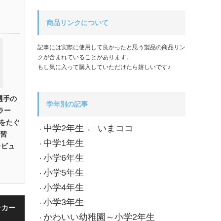
商品リンクについて
記事には実際に使用して良かったと思う製品の商品リン
クが含まれていることがあります。
もし気に入って購入していただけたら嬉しいです♪
選手の
学年別の記事
ラー
をたぐ
中学2年生 ← いまココ
・
の習
中学1年生
・
レビュ
小学6年生
・
小学5年生
・
小学4年生
・
小学3年生
・
ッカー
かわいい幼稚園～小学2年生
・