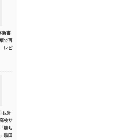
体新書
葉で再
 レビ
手も所
高校サ
「勝ち
」黒田