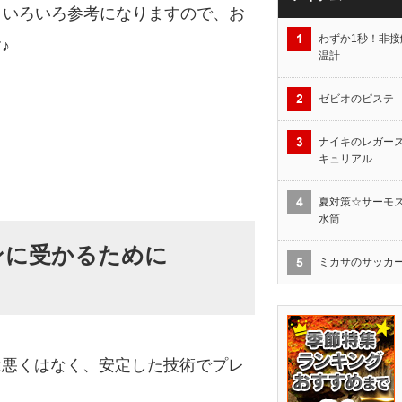
で、いろいろ参考になりますので、お
わずか1秒！非接
♪
温計
ゼビオのピステ
ナイキのレガース
キュリアル
夏対策☆サーモス1
水筒
ンに受かるために
ミカサのサッカ
は悪くはなく、安定した技術でプレ