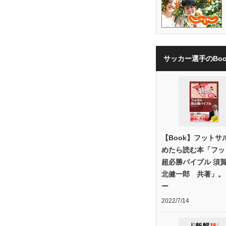
サッカー選手のBoo
【Book】フットサ
めたら読む本「フッ
超必勝バイブル 須
北健一郎 共著」。
ー
2022/7/14