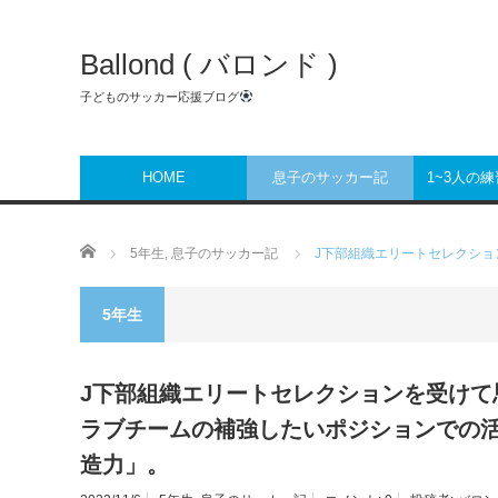
Ballond ( バロンド )
子どものサッカー応援ブログ
HOME
息子のサッカー記
1~3人の
ホーム
5年生
,
息子のサッカー記
J下部組織エリートセレクショ
5年生
J下部組織エリートセレクションを受けて
ラブチームの補強したいポジションでの活
造力」。