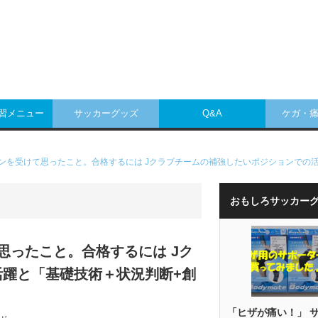
練習メニュー
サッカーグッズ
Q&A
ケガ・
ンを受けて思ったこと。合格するには Jクラブチームの補強したいポジションでの
おもしろサッカー
思ったこと。合格するには Jク
躍と「基礎技術＋状況判断+創
「ヒザが痛い！」 