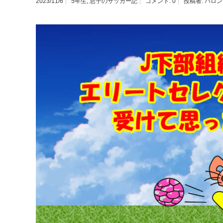
2023/11/6
5年生
,
息子のサッカー記
コメント:
0
投稿者:
バロン