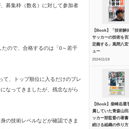
が、募集枠（数名）に対して参加者
【Book】「技術解
サッカーの技術を言
定義する」風間八宏
 でしたので、合格するのは「0～若干
ュー
2024/11/19
って、トップ順位に入るだけのプレ
手になってきましたが、残念ながら
【Book】柴崎岳選
属していた青森山田
ッカー部監督の著書
自身の技術レベルなどが確認できま
続ける組織の作り方