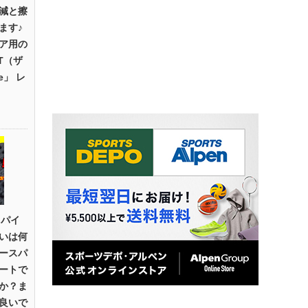
減と擦
ます♪
ア用の
T（ザ
e」 レ
スパイ
いは何
ースパ
ートで
か？ま
良いで