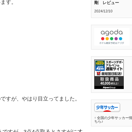
います。
剛 レビュー
2024/12/10
のですが、やはり目立ってました。
↑ 全国の少年サッカー
ちら♪
そうですが、3点4点取るとさすがに才