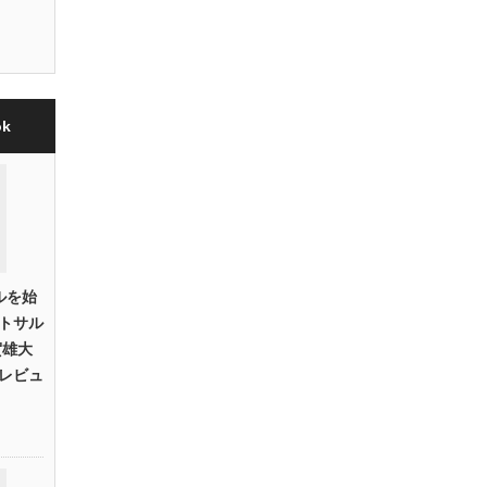
k
ルを始
トサル
賀雄大
レビュ