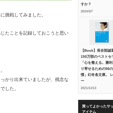
すか？
2024/3/7
ンに挑戦してみました。
感じたことを記録しておこうと思い
【Book】長谷部誠
150万部のベストセ
「心を整える。勝利
り寄せるための56
た。
慣」幻冬舎文庫。 
しっかり出来ていましたが、残念な
ー
んでした。
2021/12/13
買ってよかったサ
アイテム