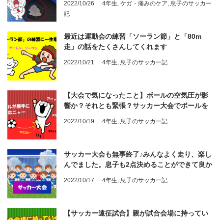
2022/10/26
4年生
,
ケガ・痛みのケア
,
息子のサッカー
記
最近は運動会の練習「ソーラン節」と「80m
走」の話をたくさんしてくれます
2022/10/21
4年生
,
息子のサッカー記
【大会で気になったこと】ボールの空気圧が影
響か？それとも緊張？サッカー大会でボールを
弾くトラップミスが頻発。
2022/10/19
4年生
,
息子のサッカー記
サッカー大会も無事終了♪みんなよく走り、楽し
んでました。息子も2点決めることができて良か
ったです。
2022/10/17
4年生
,
息子のサッカー記
【サッカー遠征試合】親が試合会場に持ってい