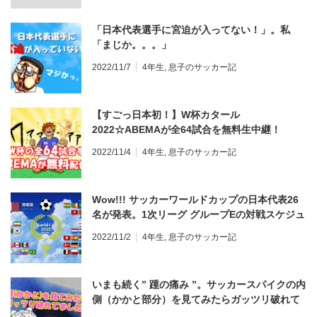
「日本代表選手に宮迫が入ってない！」。私
「まじか。。。」
2022/11/7
4年生
,
息子のサッカー記
【すごっ日本初！】W杯カタール
2022☆ABEMAが全64試合を無料生中継！
2022/11/4
4年生
,
息子のサッカー記
Wow!!! サッカーワールドカップの日本代表26
名が発表。1次リーグ グループEの対戦スケジュ
ール。
2022/11/2
4年生
,
息子のサッカー記
いまも続く” 踵の痛み ”。サッカースパイクの内
側（かかと部分）を見てみたらガッツリ破れて
ました。。。