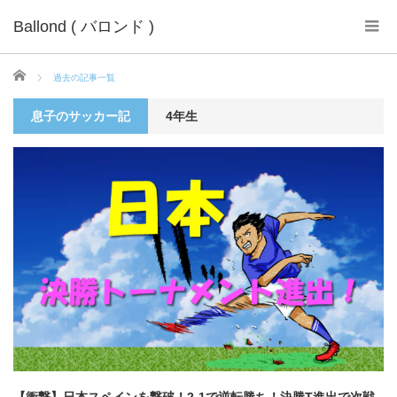
Ballond ( バロンド )
ホーム
過去の記事一覧
息子のサッカー記
4年生