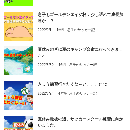
息子もゴールデンエイジ枠 ♪ 少し遅れて成長加
速か！？
2022/9/1
4年生
,
息子のサッカー記
夏休みの〆に夏のキャンプ合宿に行ってきまし
た♪
2022/8/30
4年生
,
息子のサッカー記
きょう練習行きたくな～い。。。(^^;)
2022/8/24
4年生
,
息子のサッカー記
夏休み最後の週、サッカースクール練習に向か
いました。