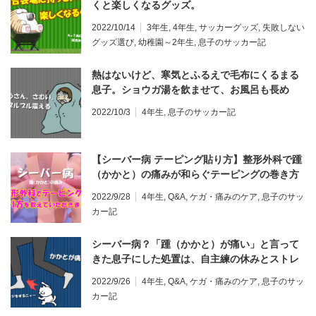
くと楽しくなるグッズ。
2022/10/14
3年生
,
4年生
,
サッカーグッズ
,
失敗しない
グッズ選び
,
幼稚園～2年生
,
息子のサッカー記
熱はないけど、寒気とふるえで毛布にくるまる
息子。ショウガ湯を飲ませて、お風呂も長め
に。
2022/10/3
4年生
,
息子のサッカー記
【シーバー病 テーピング貼り方】整形外科で踵
（かかと）の痛みが和らぐテーピングの巻き方
を教わってきました。写真画像付き
2022/9/28
4年生
,
Q&A
,
ケガ・痛みのケア
,
息子のサッ
カー記
シーバー病？「踵（かかと）が痛い」と言って
きた息子にした処置は、自主練の休みとストレ
ッチ。
2022/9/26
4年生
,
Q&A
,
ケガ・痛みのケア
,
息子のサッ
カー記