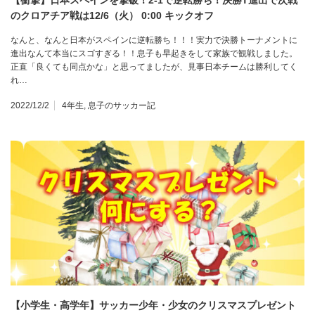
【衝撃】日本スペインを撃破！2-1で逆転勝ち！決勝T進出で次戦
のクロアチア戦は12/6（火） 0:00 キックオフ
なんと、なんと日本がスペインに逆転勝ち！！！実力で決勝トーナメントに
進出なんて本当にスゴすぎる！！息子も早起きをして家族で観戦しました。
正直「良くても同点かな」と思ってましたが、見事日本チームは勝利してく
れ…
2022/12/2
4年生
,
息子のサッカー記
【小学生・高学年】サッカー少年・少女のクリスマスプレゼント