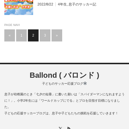
2022/8/22
4年生
,
息子のサッカー記
PAGE NAVI
«
1
2
3
»
Ballond ( バロンド )
子どものサッカー応援ブログ
息子が幼稚園のとき「七夕の短冊」に書いた願いは「スパイダーマンになれますよう
に！」。小学2年生には「ワールドカップにでる」とプロを目指す目標になりまし
た。
子どもの応援サッカーブログは、息子や子どもたちの挑戦を応援していきます！
RSS
X