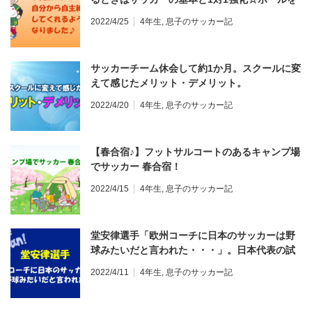
持ったら有利な方向に動かして、相手の逆をと
2022/4/25
4年生
,
息子のサッカー記
る動きで抜いてみよー♪
サッカーチーム休会して約1か月。スクールに変
えて感じたメリット・デメリット。
2022/4/20
4年生
,
息子のサッカー記
【春合宿♪】フットサルコートのあるキャンプ場
でサッカー 春合宿！
2022/4/15
4年生
,
息子のサッカー記
堂安律選手「欧州コーチに日本のサッカーは野
球みたいだと言われた・・・」。日本代表の試
合だけ見る人は多い。
2022/4/11
4年生
,
息子のサッカー記