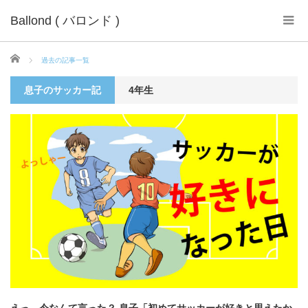
Ballond ( バロンド )
ホーム
過去の記事一覧
息子のサッカー記
4年生