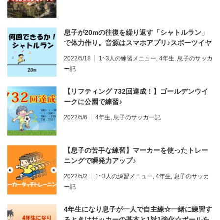
息子が20mの往復を繰り返す「シャトルラン」
で体力作り。音源はスマホアプリ♪スポーツイヤ
ホンとアームバンドがあると便利！小学生の世
2022/5/18
1~3人の練習メニュー
,
4年生
,
息子のサッカ
界記録は？（ヨーヨーテスト）
ー記
【リフティング 732回達成！】ゴールデンウイ
ークに公園で練習♪
2022/5/6
4年生
,
息子のサッカー記
【息子の苦手な練習】マーカーを使ったトレー
ニングで瞬発力アップ♪
2022/5/2
1~3人の練習メニュー
,
4年生
,
息子のサッカ
ー記
4年生になり息子が一人で自主練☆一緒に練習す
るときはサッカーの基本と1対1強化☆ボールを