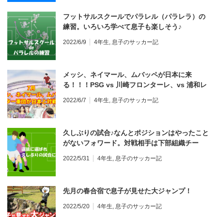
フットサルスクールでパラレル（パラレラ）の
練習。いろいろ学べて息子も楽しそう♪
2022/6/9
4年生
,
息子のサッカー記
メッシ、ネイマール、ムバッペが日本に来
る！！！PSG vs 川崎フロンターレ、vs 浦和レ
ッドダイヤモンズ、vs ガンバ大阪
2022/6/7
4年生
,
息子のサッカー記
久しぶりの試合♪なんとポジションはやったこと
がないフォワード。対戦相手は下部組織チー
ム、勝負の行方は？
2022/5/31
4年生
,
息子のサッカー記
先月の春合宿で息子が見せた大ジャンプ！
2022/5/20
4年生
,
息子のサッカー記