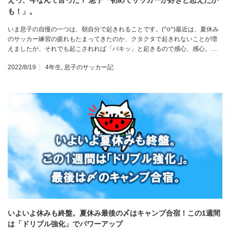
えっ、今なんて言った？ 息子「初めてサッカーが好きと思えたか
も！」。
いま息子の自慢の一つは、朝自分で起きれることです。(^o^)最近は、夏休み
のサッカー練習の疲れもたまってきたのか、クタクタで起きれないことが増
えましたが、それでも起こされれば「パキッ」と起きるので感心、感心。…
2022/8/19
4年生
,
息子のサッカー記
いよいよ休みも終盤。夏休み最後の〆はキャンプ合宿！この1週間
は「ドリブル強化」でパワーアップ