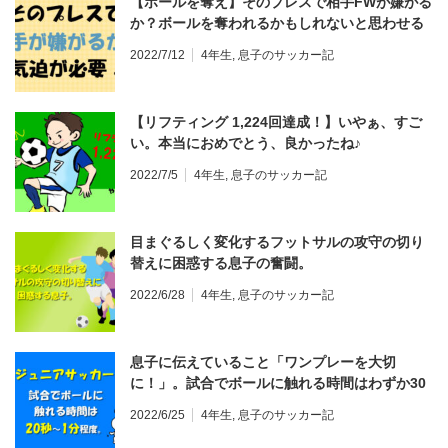
【ボールを奪え】そのプレスで相手FWが嫌がる
か？ボールを奪われるかもしれないと思わせる
気迫が必要。
2022/7/12
4年生
,
息子のサッカー記
【リフティング 1,224回達成！】いやぁ、すご
い。本当におめでとう、良かったね♪
2022/7/5
4年生
,
息子のサッカー記
目まぐるしく変化するフットサルの攻守の切り
替えに困惑する息子の奮闘。
2022/6/28
4年生
,
息子のサッカー記
息子に伝えていること「ワンプレーを大切
に！」。試合でボールに触れる時間はわずか30
秒～1分。プロのサッカー選手でも2～3分。
2022/6/25
4年生
,
息子のサッカー記