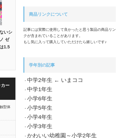
商品リンクについて
記事には実際に使用して良かったと思う製品の商品リン
ないシ
クが含まれていることがあります。
ノ ゼ
もし気に入って購入していただけたら嬉しいです♪
1.5
学年別の記事
中学2年生 ← いまココ
・
ッカー
中学1年生
・
小学6年生
・
触型体
小学5年生
・
小学4年生
・
小学3年生
・
かわいい幼稚園～小学2年生
・