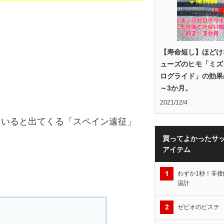
【寿命短し】ほどけ
ューズのヒモ「ミズ
ログライド」の効果は
～3か月。
2021/12/4
ていると出てくる「スペイン遠征」
買ってよかったサ
アイテム
わずか1秒！非接
温計
ゼビオのピステ