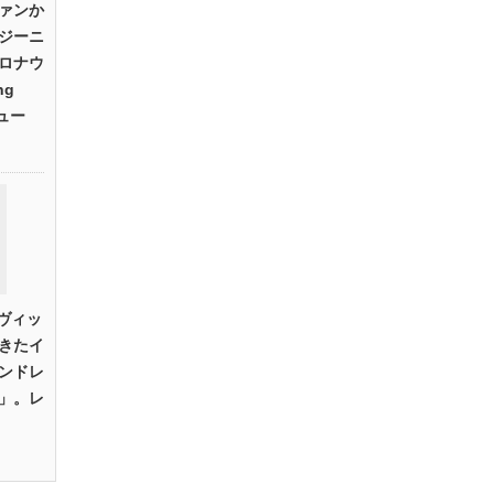
ァンか
ジーニ
ロナウ
ng
ビュー
にヴィッ
きたイ
ンドレ
」。レ