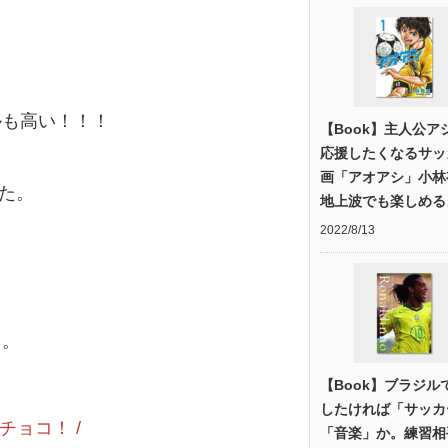
ルも高い！！！
【Book】主人公ア
応援したくなるサッ
画「アオアシ」小
した。
地上波でも楽しめる
2022/8/13
・。
【Book】ブラジル
したければ「サッカ
チョコ！ /
「音楽」か。練習相