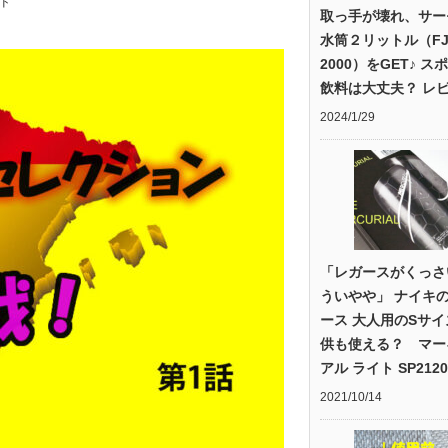
ド
取っ手が壊れ、サー
水筒２リットル（FJ
2000）をGET♪ ス
飲料は大丈夫？ レ
2024/1/29
「レガースがくっさ
ういやや」 ナイキ
ース 大人用のSサ
供も使える？ マー
アル ライト SP2120
2021/10/14