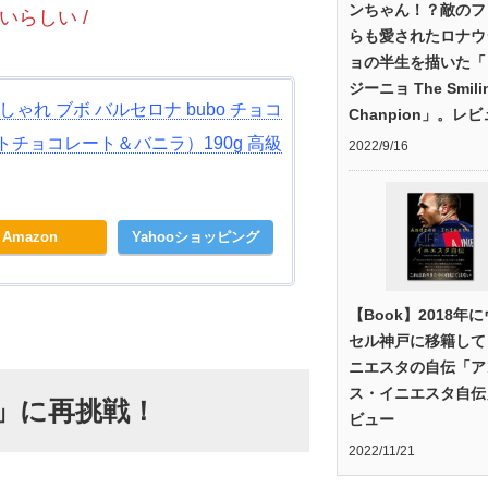
ンちゃん！？敵のフ
いらしい /
らも愛されたロナウ
ョの半生を描いた「
ジーニョ The Smili
ゃれ ブボ バルセロナ bubo チョコ
Chanpion」。レ
トチョコレート＆バニラ）190g 高級
2022/9/16
Amazon
Yahooショッピング
【Book】2018年
セル神戸に移籍して
ニエスタの自伝「ア
ス・イニエスタ自伝
」に再挑戦！
ビュー
2022/11/21