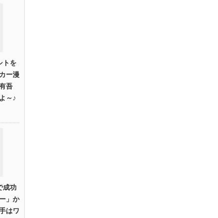
シトを
カー漫
林有吾
よ～♪
で成功
ー」か
手はワ