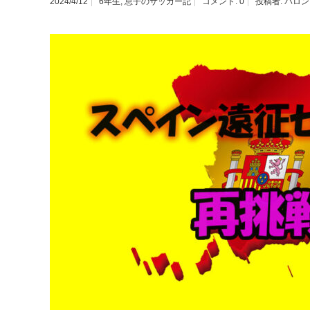
2024/4/12
6年生
,
息子のサッカー記
コメント:
0
投稿者:
バロン