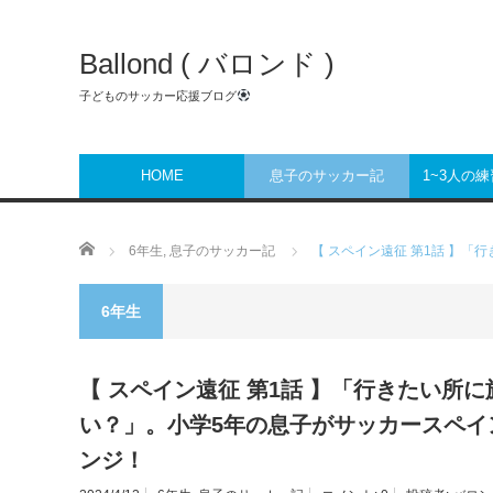
Ballond ( バロンド )
子どものサッカー応援ブログ
HOME
息子のサッカー記
1~3人の
ホーム
6年生
,
息子のサッカー記
【 スペイン遠征 第1話 】
6年生
【 スペイン遠征 第1話 】「行きたい所
い？」。小学5年の息子がサッカースペイ
ンジ！