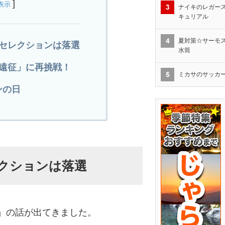
]
表示
ナイキのレガース
キュリアル
夏対策☆サーモス1
征セレクションは落選
水筒
ン遠征」に再挑戦！
ミカサのサッカ
ンの日
クションは落選
」の話が出てきました。