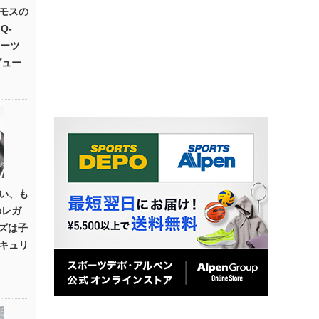
モスの
Q-
ポーツ
ビュー
い、も
のレガ
イズは子
キュリ