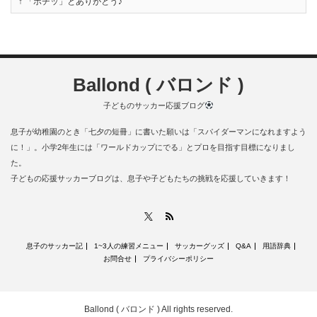
↑ 「ポチッ」とありがとう♪
Ballond ( バロンド )
子どものサッカー応援ブログ
息子が幼稚園のとき「七夕の短冊」に書いた願いは「スパイダーマンになれますよう
に！」。小学2年生には「ワールドカップにでる」とプロを目指す目標になりまし
た。
子どもの応援サッカーブログは、息子や子どもたちの挑戦を応援していきます！
RSS
X
息子のサッカー記
1~3人の練習メニュー
サッカーグッズ
Q&A
用語辞典
お問合せ
プライバシーポリシー
Ballond ( バロンド )
All rights reserved.