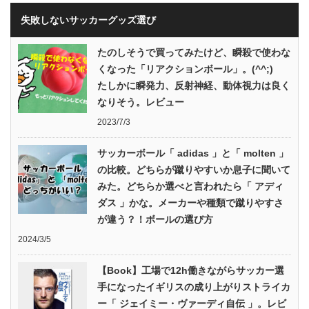
失敗しないサッカーグッズ選び
たのしそうで買ってみたけど、瞬殺で使わな
くなった「リアクションボール」。(^^;)
たしかに瞬発力、反射神経、動体視力は良く
なりそう。レビュー
2023/7/3
サッカーボール「 adidas 」と「 molten 」
の比較。どちらが蹴りやすいか息子に聞いて
みた。どちらか選べと言われたら「 アディ
ダス 」かな。メーカーや種類で蹴りやすさ
が違う？！ボールの選び方
2024/3/5
【Book】工場で12h働きながらサッカー選
手になったイギリスの成り上がりストライカ
ー「 ジェイミー・ヴァーディ自伝 」。レビ