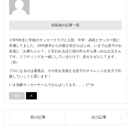
投稿者の記事一覧
小学5年生に学校のサッカークラブに入部、中学・高校とサッカー部に
所属してました。10代後半から白髪が目立ちはじめ、いまでは息子のお
友達に「お爺ちゃん？」と言われるほど頭の外も中も真っ白なお父さん
です。リフティングを一緒にしているだけで、息ゼエゼエしてます。
（笑）
プロになるのは通過点、その先を見据える息子のチャレンジを全力で応
援していこうと思います！
いま強豪サッカーチームでがんばってます。。。(^^)v
WEB
X
前の記事
次の記事