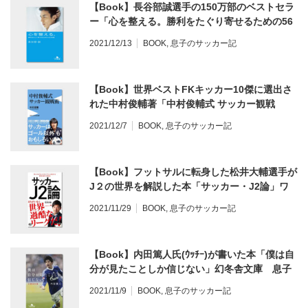
【Book】長谷部誠選手の150万部のベストセラ
ー「心を整える。勝利をたぐり寄せるための56
の習慣」幻冬舎文庫。 レビュー
2021/12/13
BOOK
,
息子のサッカー記
【Book】世界ベストFKキッカー10傑に選出さ
れた中村俊輔著「中村俊輔式 サッカー観戦
術」。巻末特典は記憶に残る試合を５本ピック
2021/12/7
BOOK
,
息子のサッカー記
アップ。 レビュー
【Book】フットサルに転身した松井大輔選手が
J２の世界を解説した本「サッカー・J2論」ワ
ニブックス。レビュー
2021/11/29
BOOK
,
息子のサッカー記
【Book】内田篤人氏(ｳｯﾁｰ)が書いた本「僕は自
分が見たことしか信じない」幻冬舎文庫 息子
にも読ませたい一冊♪ レビュー
2021/11/9
BOOK
,
息子のサッカー記