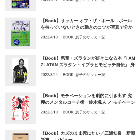
読書！レビュー
【Book】サッカー オフ・ザ・ボール ボール
を持っていないときの動きのコツが写真で分か
る、動画で学べる♪上手い選手のオフザボールの
2022/4/13
BOOK
,
息子のサッカー記
テクニック。レビュー
【Book】悪童・ズラタンが好きになる本『I AM
ZLATAN ズラタン・イブラヒモビッチ自伝』 身
長は？背番号は？レビュー
2022/3/24
BOOK
,
息子のサッカー記
【Book】モチベーションを劇的に引き出す 究
極のメンタルコーチ術 鈴木颯人 ／ モチベーシ
ョンが上がらない選手へのコーチングの方法&
2022/3/18
BOOK
,
息子のサッカー記
魔法の言葉 レビュー
【Book】カズのまま死にたい／三浦知良 新潮
新書。 レビュー