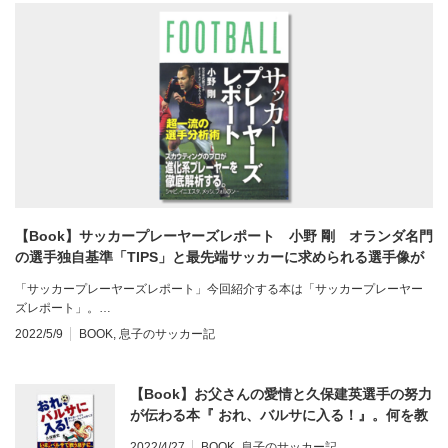
【Book】サッカープレーヤーズレポート 小野 剛 オランダ名門
の選手独自基準「TIPS」と最先端サッカーに求められる選手像が
分かる本。レビュー
「サッカープレーヤーズレポート」今回紹介する本は「サッカープレーヤー
ズレポート」。…
2022/5/9
BOOK
,
息子のサッカー記
【Book】お父さんの愛情と久保建英選手の努力
が伝わる本『 おれ、バルサに入る！』。何を教
えてよいか分からないお父さん、お母さんの必
2022/4/27
BOOK
,
息子のサッカー記