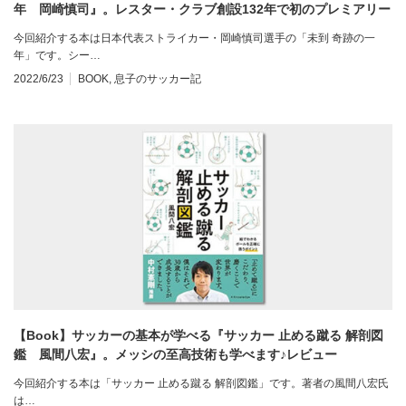
年 岡崎慎司』。レスター・クラブ創設132年で初のプレミアリー
グ優勝！レビュー
今回紹介する本は日本代表ストライカー・岡崎慎司選手の「未到 奇跡の一
年」です。シー…
2022/6/23
BOOK
,
息子のサッカー記
【Book】サッカーの基本が学べる『サッカー 止める蹴る 解剖図
鑑 風間八宏』。メッシの至高技術も学べます♪レビュー
今回紹介する本は「サッカー 止める蹴る 解剖図鑑」です。著者の風間八宏氏
は…