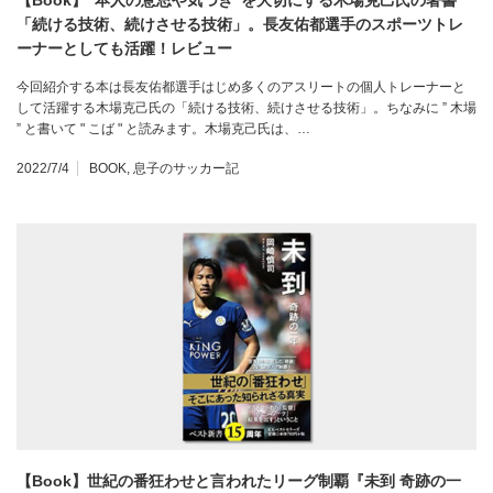
【Book】”本人の意思や気づき”を大切にする木場克己氏の著書
「続ける技術、続けさせる技術」。長友佑都選手のスポーツトレ
ーナーとしても活躍！レビュー
今回紹介する本は長友佑都選手はじめ多くのアスリートの個人トレーナーと
して活躍する木場克己氏の「続ける技術、続けさせる技術」。ちなみに ” 木場
” と書いて " こば " と読みます。木場克己氏は、…
2022/7/4
BOOK
,
息子のサッカー記
【Book】世紀の番狂わせと言われたリーグ制覇『未到 奇跡の一