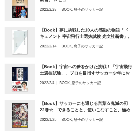
2022/2/28
BOOK
,
息子のサッカー記
【Book】夢に挑戦した10人の感動の物語「ド
キュメント 宇宙飛行士選抜試験 光文社新書」。
サッカー少年におすすめの本。 レビュー
2022/2/14
BOOK
,
息子のサッカー記
【Book】宇宙への夢をかけた挑戦！「宇宙飛行
士選抜試験」。プロを目指すサッカー少年にお
すすめ♪ 文化放送ラジオ「ロンドンブーツ1号2
2022/2/4
BOOK
,
息子のサッカー記
号 田村淳のNewsCLUB」で紹介された本。 レ
ビュー
【Book】サッカーにも通じる言葉☆鬼滅の刃
22巻☆「できることと、使いこなすこと、極め
ることはそれぞれ違う。・・・」。 レビュー
2022/1/25
BOOK
,
息子のサッカー記