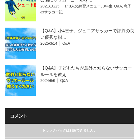
公園にサッカーゴールを…
2021/10/25
1~3人の練習メニュー
,
3年生
,
Q&A
,
息子
のサッカー記
【Q&A】小4息子。ジュニアサッカーで評判の良
い優秀な指…
2025/3/14
Q&A
【Q&A】子どもたちが意外と知らないサッカー
ルールを教え…
2024/6/6
Q&A
コメント
トラックバックは利用できません。