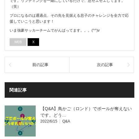
です。リフティングを一緒にしているだけで、息ゼエゼエしてます。
（笑）
プロになるのは通過点、その先を見据える息子のチャレンジを全力で応
援していこうと思います！
いま強豪サッカーチームでがんばってます。。。(^^)v
WEB
X
前の記事
次の記事
関連記事
【Q&A】鳥かご（ロンド）でボールが奪えない
です。どう…
2022/6/15
Q&A