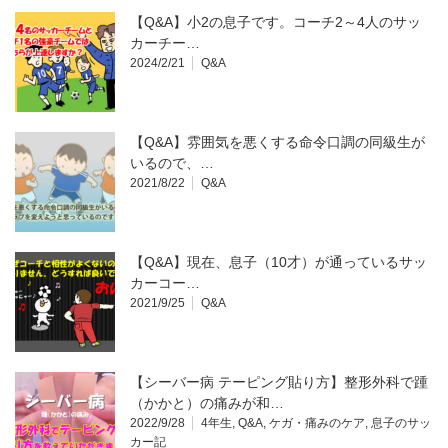
【Q&A】小2の息子です。コーチ2～4人のサッ
カーチー…
2024/2/21
Q&A
【Q&A】雰囲気を悪くする命令口調の同級生が
いるので、…
2021/8/22
Q&A
【Q&A】現在、息子（10才）が通っているサッ
カーコー…
2021/9/25
Q&A
【シーバー病 テーピング貼り方】整形外科で踵
（かかと）の痛みが和…
2022/9/28
4年生
,
Q&A
,
ケガ・痛みのケア
,
息子のサッ
カー記