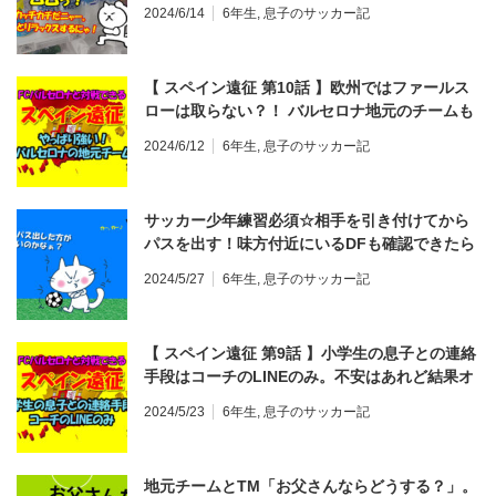
茶、スポーツドリンクが カッチカチ！お弁当用
2024/6/14
6年生
,
息子のサッカー記
のアイスとしてもGood♪セブンイレブン、ロー
ソン、ファミリーマート等でゲットしよう！
【 スペイン遠征 第10話 】欧州ではファールス
ローは取らない？！ バルセロナ地元のチームも
やっぱり強い。トレーニングマッチ♪
2024/6/12
6年生
,
息子のサッカー記
サッカー少年練習必須☆相手を引き付けてから
パスを出す！味方付近にいるDFも確認できたら
GOOD♪
2024/5/27
6年生
,
息子のサッカー記
【 スペイン遠征 第9話 】小学生の息子との連絡
手段はコーチのLINEのみ。不安はあれど結果オ
ーライ。お友達はスマホLINEで家族と通話。
2024/5/23
6年生
,
息子のサッカー記
地元チームとTM「お父さんならどうする？」。