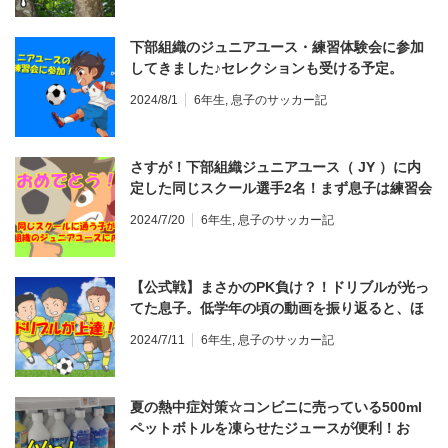
下部組織のジュニアユース・練習体験会に参加
してきました♪セレクションも受ける予定。
2024/8/1
6年生
,
息子のサッカー記
さすが！下部組織ジュニアユース（ JY ）に内
定した同じスクール選手2名！まず息子は練習会
に参加から。はたしてアピールができるのか。
2024/7/20
6年生
,
息子のサッカー記
【公式戦】まさかのPK負け？！ドリブルが光っ
てた息子。低学年の頃の動画を振り返ると、ほ
んと上手になりました。次回はドリブルからシ
2024/7/11
6年生
,
息子のサッカー記
ュートで完結！？
夏の熱中症対策☆コンビニに売っている500ml
ペットボトルを凍らせたジュースが便利！お