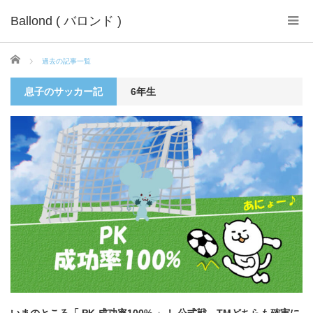
Ballond ( バロンド )
ホーム
過去の記事一覧
息子のサッカー記
6年生