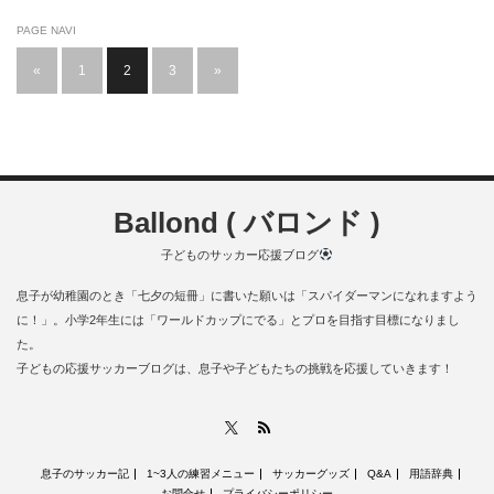
PAGE NAVI
«
1
2
3
»
Ballond ( バロンド )
子どものサッカー応援ブログ
息子が幼稚園のとき「七夕の短冊」に書いた願いは「スパイダーマンになれますよう
に！」。小学2年生には「ワールドカップにでる」とプロを目指す目標になりまし
た。
子どもの応援サッカーブログは、息子や子どもたちの挑戦を応援していきます！
RSS
X
息子のサッカー記
1~3人の練習メニュー
サッカーグッズ
Q&A
用語辞典
お問合せ
プライバシーポリシー