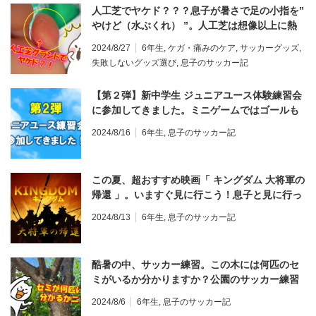
人工芝でヤケド？？？息子が暑さで足の小指を”
やけど（水ぶくれ） ”。人工芝は想像以上に熱
くなるので、サッカー試合は足の火傷に注
2024/8/27
6年生
,
ケガ・痛みのケア
,
サッカーグッズ
,
意！！！ヤケド対策は？
失敗しないグッズ選び
,
息子のサッカー記
【第２弾】新中学生 ジュニアユース体験練習会
に参加してきました。ミニゲームではゴールも
決めてGood！
2024/8/16
6年生
,
息子のサッカー記
この夏、超おすすめ映画「 キングダム 大将軍の
帰還 」。いますぐ見に行こう！息子と見に行っ
てきました♪
2024/8/13
6年生
,
息子のサッカー記
酷暑の中、サッカー練習。この木には何匹のセ
ミがいるか分かりますか？公園のサッカー練習
場で見つけたセミの大群！
2024/8/6
6年生
,
息子のサッカー記