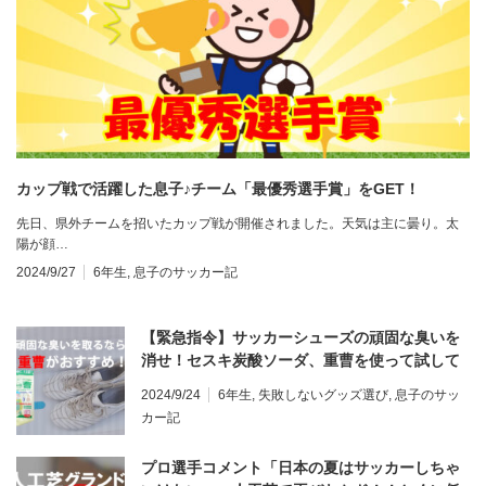
カップ戦で活躍した息子♪チーム「最優秀選手賞」をGET！
先日、県外チームを招いたカップ戦が開催されました。天気は主に曇り。太
陽が顔…
2024/9/27
6年生
,
息子のサッカー記
【緊急指令】サッカーシューズの頑固な臭いを
消せ！セスキ炭酸ソーダ、重曹を使って試して
みた！
2024/9/24
6年生
,
失敗しないグッズ選び
,
息子のサッ
カー記
プロ選手コメント「日本の夏はサッカーしちゃ