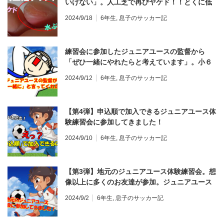
いけない」。人工芝で再びヤケド！！とくに低
学年のお子さんは注意して見てあげてくださ
2024/9/18
6年生
,
息子のサッカー記
い！
練習会に参加したジュニアユースの監督から
「ぜひ一緒にやれたらと考えています」。小６
息子の判断は？
2024/9/12
6年生
,
息子のサッカー記
【第4弾】申込順で加入できるジュニアユース体
験練習会に参加してきました！
2024/9/10
6年生
,
息子のサッカー記
【第3弾】地元のジュニアユース体験練習会。想
像以上に多くのお友達が参加。ジュニアユース
探し
2024/9/2
6年生
,
息子のサッカー記