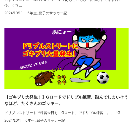
今、うち…
2024/10/11
6年生
,
息子のサッカー記
【ゴキブリ大発生！】Gロードでドリブル練習。踏んでしまいそう
なほど、たくさんのゴッキー。
ドリブルストリートで練習今日も「Gロード」でドリブル練習。。。「G…
2024/10/4
6年生
,
息子のサッカー記