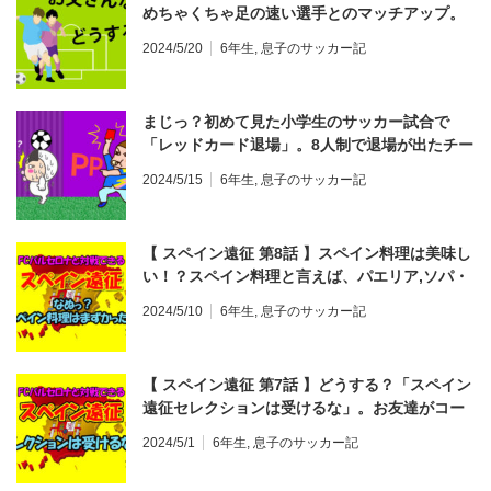
めちゃくちゃ足の速い選手とのマッチアップ。
お互い譲らない勝負！！
2024/5/20
6年生
,
息子のサッカー記
まじっ？初めて見た小学生のサッカー試合で
「レッドカード退場」。8人制で退場が出たチー
ムはペナルティなしで交代要員と交代して8人
2024/5/15
6年生
,
息子のサッカー記
に。イエローカードとの違い。
【 スペイン遠征 第8話 】スペイン料理は美味し
い！？スペイン料理と言えば、パエリア,ソパ・
デ・アホ,ガスパショ,アヒージョ,トルティージ
2024/5/10
6年生
,
息子のサッカー記
ャ,ピンチョス
【 スペイン遠征 第7話 】どうする？「スペイン
遠征セレクションは受けるな」。お友達がコー
チに言われた一言にサッカー仲間も親たちもび
2024/5/1
6年生
,
息子のサッカー記
っくり。小学生年代でチーム活動を強いられる
現実。