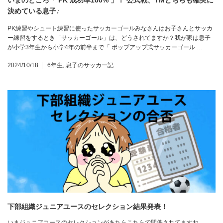
いまのところ「 PK 成功率100% 」！ 公式戦、TMどちらも確実に
決めている息子♪
PK練習やシュート練習に使ったサッカーゴールみなさんはお子さんとサッカ
ー練習をするとき「サッカーゴール」は、どうされてますか？我が家は息子
が小学3年生から小学4年の前半まで「 ポップアップ式サッカーゴール …
2024/10/18
6年生
,
息子のサッカー記
下部組織ジュニアユースのセレクション結果発表！
いまジュニアユースのセレクションがあちらこちらで開催されてますね。