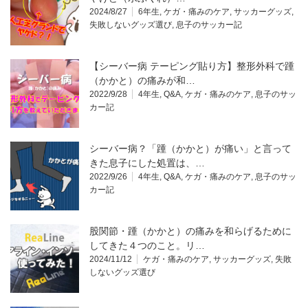
2024/8/27
6年生
,
ケガ・痛みのケア
,
サッカーグッズ
,
失敗しないグッズ選び
,
息子のサッカー記
【シーバー病 テーピング貼り方】整形外科で踵
（かかと）の痛みが和…
2022/9/28
4年生
,
Q&A
,
ケガ・痛みのケア
,
息子のサッ
カー記
シーバー病？「踵（かかと）が痛い」と言って
きた息子にした処置は、…
2022/9/26
4年生
,
Q&A
,
ケガ・痛みのケア
,
息子のサッ
カー記
股関節・踵（かかと）の痛みを和らげるために
してきた４つのこと。リ…
2024/11/12
ケガ・痛みのケア
,
サッカーグッズ
,
失敗
しないグッズ選び