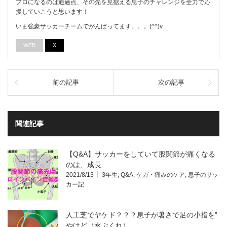
プロになるのは通過点、その先を見据える息子のチャレンジを全力で応
援していこうと思います！
いま強豪サッカーチームでがんばってます。。。(^^)v
WEB
X
前の記事
次の記事
関連記事
【Q&A】サッカーをしていて股関節が痛くなる
のは、成長…
2021/8/13
3年生
,
Q&A
,
ケガ・痛みのケア
,
息子のサッ
カー記
人工芝でヤケド？？？息子が暑さで足の小指を”
やけど（水ぶくれ）…