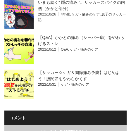
いまも続く” 踵の痛み ”。サッカースパイクの内
側（かかと部分）…
2022/10/26
4年生
,
ケガ・痛みのケア
,
息子のサッカー
記
【Q&A】かかとの痛み（シーバー病）をやわら
げるストレ…
2022/10/12
Q&A
,
ケガ・痛みのケア
【サッカー☆ケガ＆関節痛み予防】はじめよ
う！股関節をやわらかくす…
2022/10/31
ケガ・痛みのケア
コメント